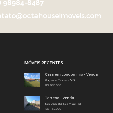
9) 98984-8487
ntato@octahouseimoveis.com
IMÓVEIS RECENTES
Casa em condomínio - Venda
Poços de Caldas - MG
R$ 980.000
Terreno - Venda
São João da Boa Vista - SP
R$ 160.000