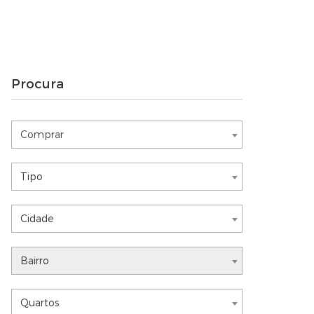
Procura
Comprar
Comprar
Nothing selected
Tipo
Nothing selected
Cidade
Nothing selected
Bairro
Nothing selected
Quartos