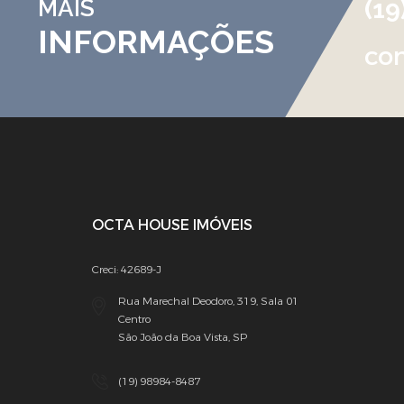
MAIS
(1
INFORMAÇÕES
co
OCTA HOUSE IMÓVEIS
Creci: 42689-J
Rua Marechal Deodoro, 319, Sala 01
Centro
São João da Boa Vista, SP
(19) 98984-8487