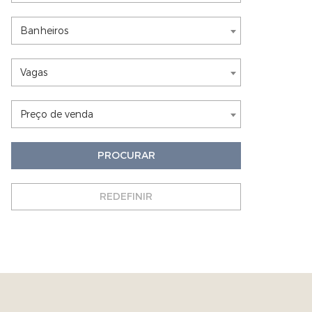
Nothing selected
Banheiros
Nothing selected
Vagas
Nothing selected
Preço de venda
PROCURAR
REDEFINIR