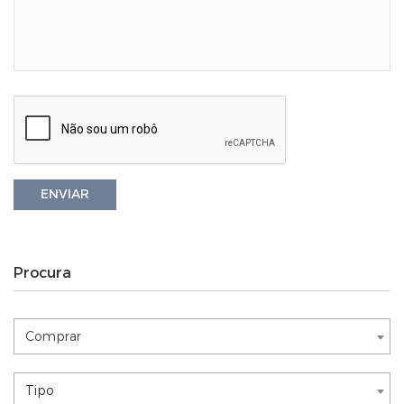
ENVIAR
Procura
Comprar
Comprar
Nothing selected
Tipo