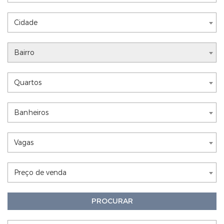
Nothing selected
Cidade
Nothing selected
Bairro
Nothing selected
Quartos
Nothing selected
Banheiros
Nothing selected
Vagas
Nothing selected
Preço de venda
PROCURAR