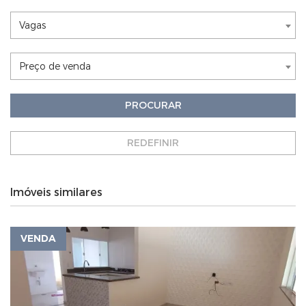
Nothing selected
Vagas
Nothing selected
Preço de venda
PROCURAR
REDEFINIR
Imóveis similares
VENDA