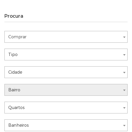
Procura
Comprar
Comprar
Nothing selected
Tipo
Nothing selected
Cidade
Nothing selected
Bairro
Nothing selected
Quartos
Nothing selected
Banheiros