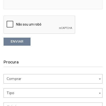
ENVIAR
Procura
Comprar
Comprar
Nothing selected
Tipo