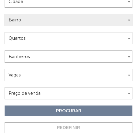
Nothing selected
Cidade
Nothing selected
Bairro
Nothing selected
Quartos
Nothing selected
Banheiros
Nothing selected
Vagas
Nothing selected
Preço de venda
PROCURAR
REDEFINIR