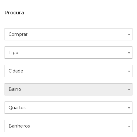
Procura
Comprar
Comprar
Nothing selected
Tipo
Nothing selected
Cidade
Nothing selected
Bairro
Nothing selected
Quartos
Nothing selected
Banheiros